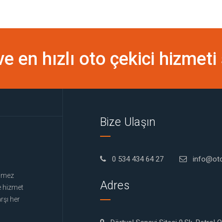
 ve en hızlı oto çekici hizme
Bize Ulaşın
0 534 434 64 27
info@ot
Ölmez
Adres
e hizmet
rşı her