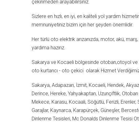
çekinmeden arayabilirsiniz.
Sizlere en hızlı, en iyi, en kaliteli yol yardım hizme
memnuniyetiniz bizim için her şeyden önemlidir.
Her türlü oto elektrik arızanızda, motor, akü, marş, 
yardıma hazırız.
Sakarya ve Kocaeli bölgesinde otoban,otoyol ve D
oto kurtarıcı - oto çekici olarak Hizmet Verdiğimiz
Sakarya, Adapazarı, İzmit, Kocaeli, Hendek, Akyazı,
Derince, Hereke, Yahyakaptan, Uzunçiftlik, Otoba
Mekece, Karasu, Kocaali, Söğütlü, Ferizli, Erenler, 
Garajlar, Kaynarca, Karapürçek, Güneşler, Berceste
Dinlenme Tesisleri, Mc Donalds Dinlenme Tesisi O