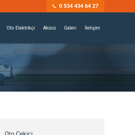
0 534 434 64 27
Oto Elektrikçi
Akücü
Galeri
İletişim
Oto Çekici